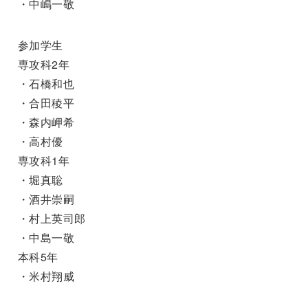
・中嶋一敬
参加学生
専攻科2年
・石橋和也
・合田稜平
・森内岬希
・高村優
専攻科1年
・堀真聡
・酒井崇嗣
・村上英司郎
・中島一敬
本科5年
・米村翔威