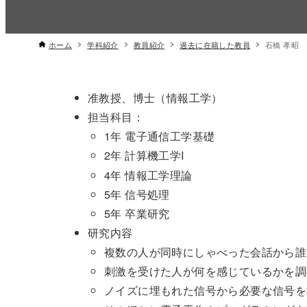
ホーム
学科紹介
教員紹介
過去に在籍した教員
石橋 孝昭
准教授、博士（情報工学）
担当科目：
1年 電子通信工学基礎
2年 計算機
I
工学
4年 情報工学理論
5年 信号処理
5年 卒業研究
研究内容
複数の人が同時にしゃべった会話から誰
刺激を受けた人が何を感じているかを調
ノイズに埋もれた信号から必要な信号を