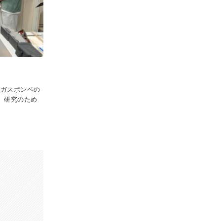
「ガスボンベの
、研究のため