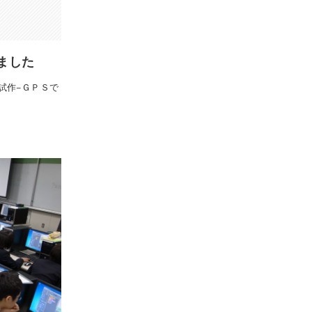
ました
試作−ＧＰＳで